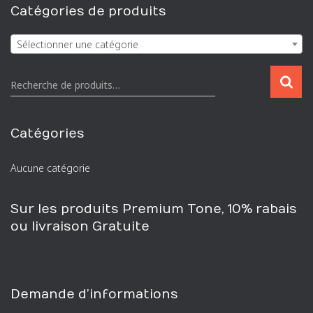
Catégories de produits
Sélectionner une catégorie
R
Recherche de produits…
e
c
h
Catégories
e
r
Aucune catégorie
c
h
e
Sur les produits Premium Tone, 10% rabais
p
ou livraison Gratuite
o
u
r
:
Demande d’informations