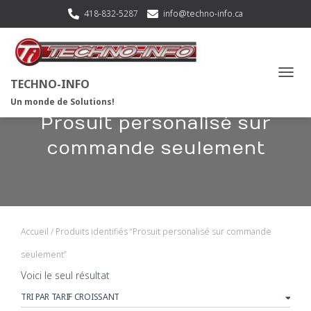
418-832-5287
info@techno-info.ca
TECHNO-INFO
OUVRI
Un monde de Solutions!
Prosuit personalisé sur
commande seulement
Accueil
/ Produits identifiés “Prosuit personalisé sur commande
seulement”
Voici le seul résultat