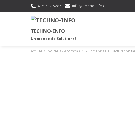
418-832-5287
info@techno-info.ca
TECHNO-INFO
Un monde de Solutions!
Accueil
/
Logiciels
/ Acomba GO – Entreprise + (Facturation ta