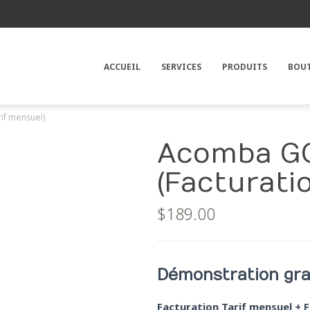
ACCUEIL
SERVICES
PRODUITS
BOU
rif mensuel)
Acomba GO
(Facturati
$
189.00
Démonstration gra
Facturation Tarif mensuel + 