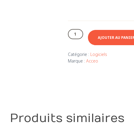
quantité
de
AJOUTER AU PANIE
Acomba
GO
Catégorie :
Logiciels
-
Marque :
Acceo
Entreprise
+
(Facturation
tarif
mensuel)
Produits similaires