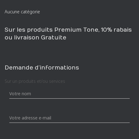
r
Aucune catégorie
c
h
e
Sur les produits Premium Tone, 10% rabais
p
ou livraison Gratuite
o
u
r
:
Demande d’informations
Sur un produits et/ou services