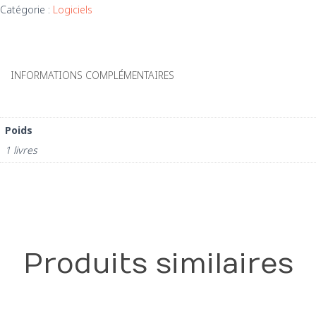
Catégorie :
Logiciels
Paiement
par
prélevement
autorisé
INFORMATIONS COMPLÉMENTAIRES
Poids
1 livres
Produits similaires