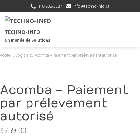
418-832-5287
info@techno-info.ca
TECHNO-INFO
OUVRI
Un monde de Solutions!
Accueil
/
Logiciels
/ Acomba – Paiement par prélevement autorisé
Acomba – Paiement
par prélevement
autorisé
$
759.00