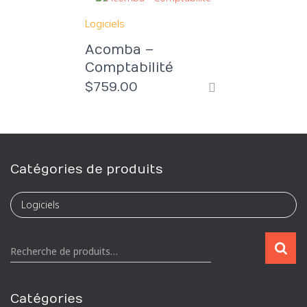
Logiciels
Acomba –
Comptabilité
$
759.00
Catégories de produits
R
Recherche de produits…
e
c
h
Catégories
e