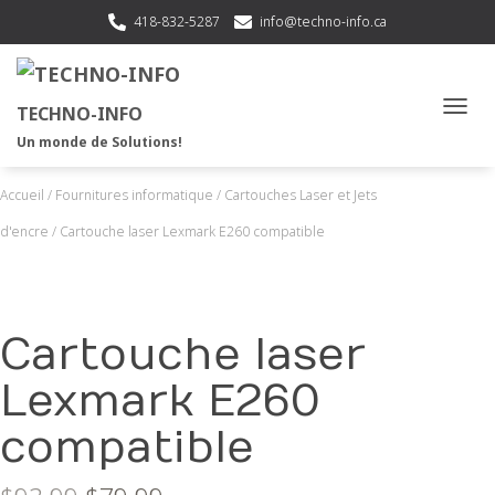
418-832-5287
info@techno-info.ca
TECHNO-INFO
OUVRI
Un monde de Solutions!
Accueil
/
Fournitures informatique
/
Cartouches Laser et Jets
d'encre
/ Cartouche laser Lexmark E260 compatible
Cartouche laser
Lexmark E260
compatible