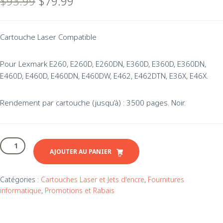
Le
Le
$
93.99
$
79.99
prix
prix
initial
actuel
Cartouche Laser Compatible
était :
est :
$93.99.
$79.99.
Pour Lexmark E260, E260D, E260DN, E360D, E360D, E360DN,
E460D, E460D, E460DN, E460DW, E462, E462DTN, E36X, E46X.
Rendement par cartouche (jusqu’à) : 3500 pages. Noir.
quantité
de
AJOUTER AU PANIER
Cartouche
laser
Catégories :
Cartouches Laser et Jets d'encre
,
Fournitures
Lexmark
informatique
,
Promotions et Rabais
E260
compatible