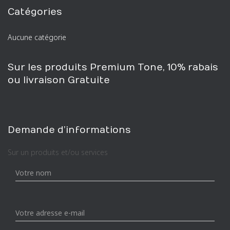
h
Catégories
e
r
Aucune catégorie
c
h
e
Sur les produits Premium Tone, 10% rabais
p
ou livraison Gratuite
o
u
r
:
Demande d’informations
Sur un produits et/ou services