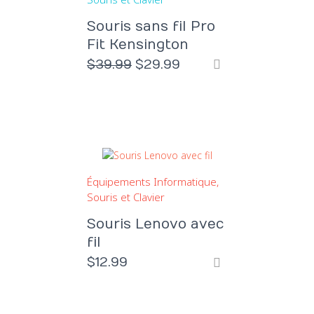
Souris sans fil Pro
Fit Kensington
Le
Le
$
39.99
$
29.99
prix
prix
initial
actuel
était :
est :
$39.99.
$29.99.
Équipements Informatique
Souris et Clavier
Souris Lenovo avec
fil
$
12.99