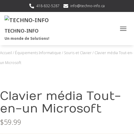
418-832-5287
info@techno-info.ca
TECHNO-INFO
OUVRI
Un monde de Solutions!
Accueil
/
Équipements Informatique
/
Souris et Clavier
/ Clavier média Tout-en-
un Microsoft
Clavier média Tout-
en-un Microsoft
$
59.99