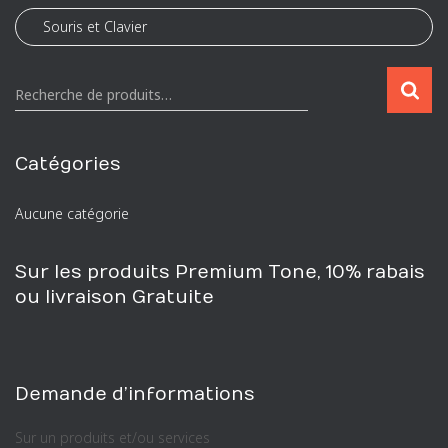
R
Recherche de produits…
e
c
h
Catégories
e
r
Aucune catégorie
c
h
e
Sur les produits Premium Tone, 10% rabais
p
ou livraison Gratuite
o
u
r
:
Demande d’informations
Sur un produits et/ou services