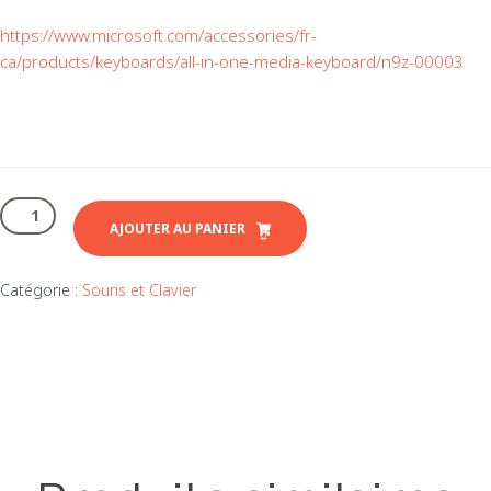
https://www.microsoft.com/accessories/fr-
ca/products/keyboards/all-in-one-media-keyboard/n9z-00003
quantité
de
AJOUTER AU PANIER
Clavier
média
Catégorie :
Souris et Clavier
Tout-
en-
un
Microsoft