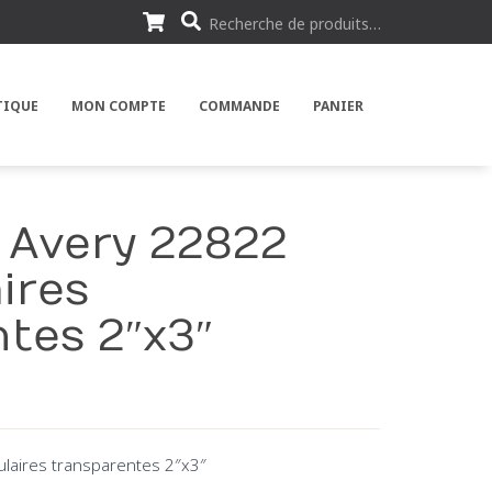
R
Recherche de produits…
e
c
h
e
r
TIQUE
MON COMPTE
COMMANDE
PANIER
c
h
e
p
o
u
 Avery 22822
r
:
ires
tes 2″x3″
ulaires transparentes 2″x3″