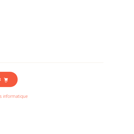
R
s informatique