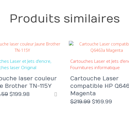
Produits similaires
ches Laser et Jets d'encre
Cartouches Laser et Jets d'en
ches laser Original
Fournitures informatique
ouche laser couleur
Cartouche Laser
e Brother TN-115Y
compatible HP Q64
Magenta
Le
Le
.59
$
199.98
prix
prix
Le
Le
$
219.99
$
169.99
initial
actuel
prix
prix
était :
est :
initial
actue
$223.59.
$199.98.
était :
est :
$219.99.
$169.9