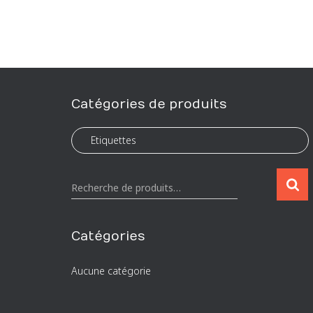
Catégories de produits
R
Recherche de produits…
e
c
h
Catégories
e
r
Aucune catégorie
c
h
e