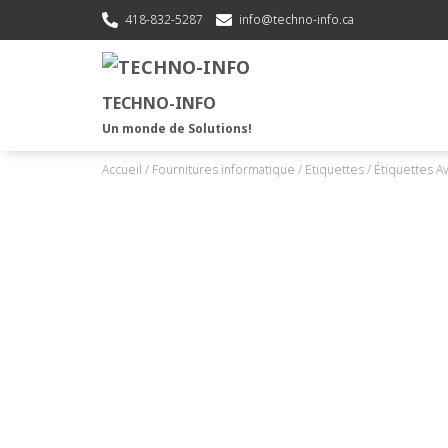
418-832-5287
info@techno-info.ca
TECHNO-INFO
Un monde de Solutions!
Accueil
/
Fournitures informatique
/
Etiquettes
/ Étiquettes A