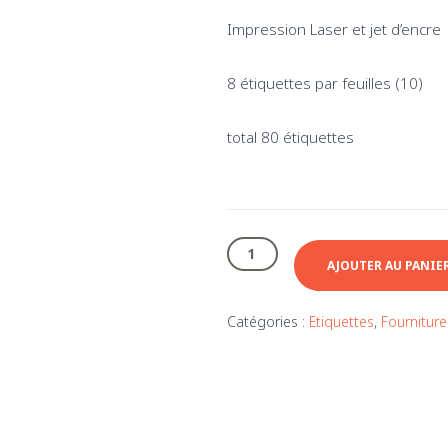
Impression Laser et jet d’encre
8 étiquettes par feuilles (10)
total 80 étiquettes
quantité
de
AJOUTER AU PANIE
Étiquettes
Avery
Catégories :
Etiquettes
,
Fourniture
22822
rectangulaires
transparentes
2"x3"