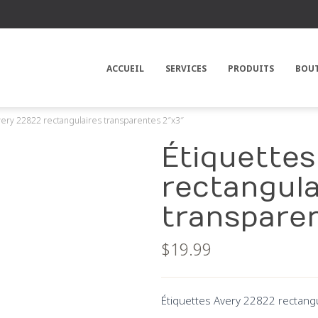
ACCUEIL
SERVICES
PRODUITS
BOU
very 22822 rectangulaires transparentes 2″x3″
Étiquettes
rectangula
transparen
$
19.99
Étiquettes Avery 22822 rectang