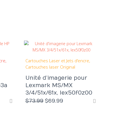
cre
Cartouches Laser et Jets d'encre
Cartouches laser Original
Unité d’imagerie pour
63a
Lexmark MS/MX
3/4/51x/61x, lex50f0z00
Le
Le
$
73.99
$
69.99
prix
prix
l
initial
actuel
était :
est :
9.
$73.99.
$69.99.