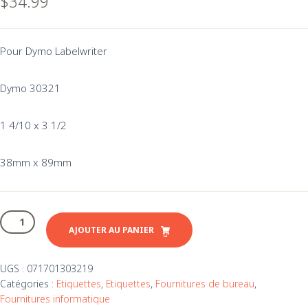
$
34.99
Pour Dymo Labelwriter
Dymo 30321
1 4/10 x 3 1/2
38mm x 89mm
quantité
de
AJOUTER AU PANIER
Grande
étiquettes
UGS :
071701303219
d'adresse
Catégories :
Etiquettes
,
Etiquettes
,
Fournitures de bureau
,
Dymo
Fournitures informatique
(30321)