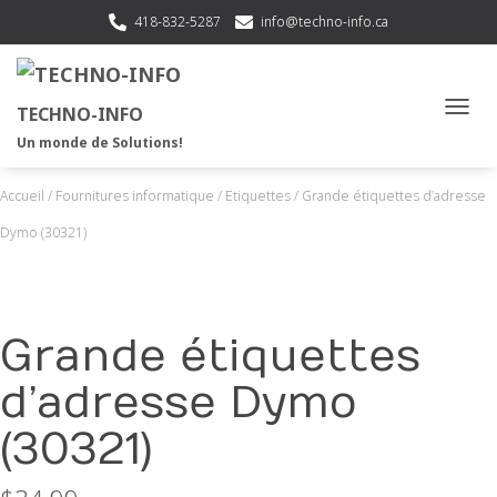
418-832-5287
info@techno-info.ca
TECHNO-INFO
OUVRI
Un monde de Solutions!
Accueil
/
Fournitures informatique
/
Etiquettes
/ Grande étiquettes d’adresse
Dymo (30321)
Grande étiquettes
d’adresse Dymo
(30321)