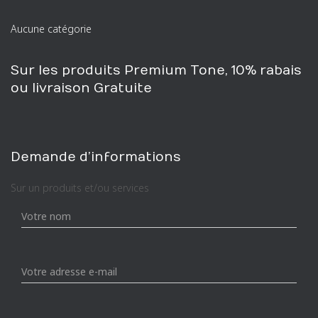
e
r
Aucune catégorie
c
h
e
Sur les produits Premium Tone, 10% rabais
p
ou livraison Gratuite
o
u
r
:
Demande d’informations
Sur un produits et/ou services