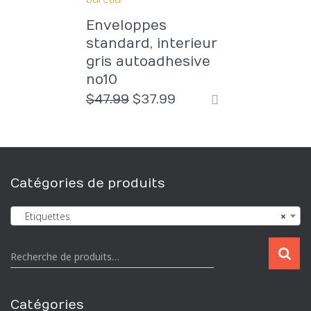
Enveloppes
standard, interieur
gris autoadhesive
no10
Le
Le
$
47.99
$
37.99
prix
prix
initial
actuel
était :
est :
$47.99.
$37.99.
Catégories de produits
Etiquettes
×
R
Recherche de produits…
e
c
h
Catégories