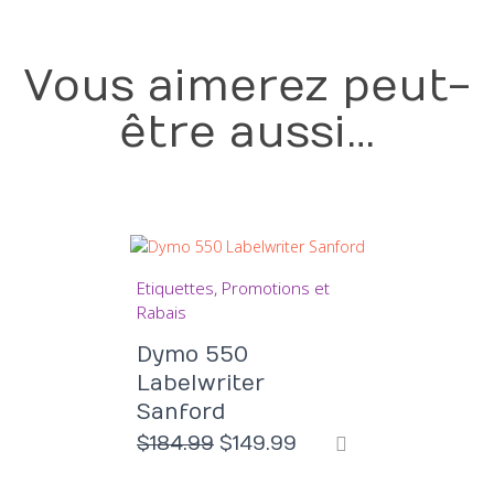
Vous aimerez peut-
être aussi…
Etiquettes
Promotions et
Rabais
Dymo 550
Labelwriter
Sanford
Le
Le
$
184.99
$
149.99
prix
prix
initial
actuel