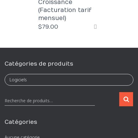
Croissance
(Facturation tarif
mensuel)
$
79.00
Catégories de produits
R
Recherche de produits…
e
c
h
Catégories
e
r
Aucune catégorie