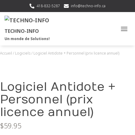
418-832-5287
info@techno-info.ca
TECHNO-INFO
OUVRI
Un monde de Solutions!
Accueil
/
Logiciels
/ Logiciel Antidote + Personnel (prix licence annuel)
Logiciel Antidote +
Personnel (prix
licence annuel)
$
59.95