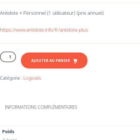
Antidote + Personnel (1 utilisateur) (prix annuel)
https://www.antidote.info/fr/antidote-plus
quantité
de
AJOUTER AU PANIER
Logiciel
Antidote
Catégorie :
Logiciels
+
Personnel
(prix
licence
INFORMATIONS COMPLÉMENTAIRES
annuel)
Poids