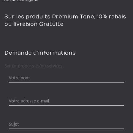
c
h
e
Sur les produits Premium Tone, 10% rabais
p
ou livraison Gratuite
o
u
r
:
Demande d’informations
Sur un produits et/ou services