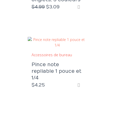
Le
Le
$
4.99
$
3.09
prix
prix
initial
actuel
était :
est :
$4.99.
$3.09.
Accessoires de bureau
Pince note
repliable 1 pouce et
1/4
$
4.25