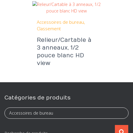
Accessoires de bureau
Classement
Relieur/Cartable à
3 anneaux, 1/2
pouce blanc HD
view
Catégories de produits
R