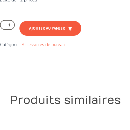
quantité
de
AJOUTER AU PANIER
Pince
note
Catégorie :
Accessoires de bureau
repliable
1
pouce
Produits similaires