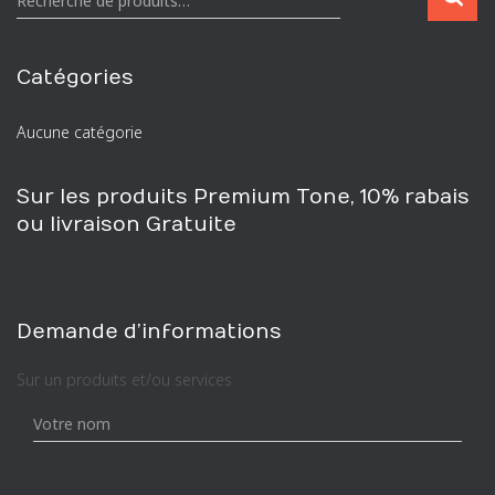
Recherche de produits…
e
c
h
Catégories
e
r
Aucune catégorie
c
h
e
Sur les produits Premium Tone, 10% rabais
p
ou livraison Gratuite
o
u
r
:
Demande d’informations
Sur un produits et/ou services