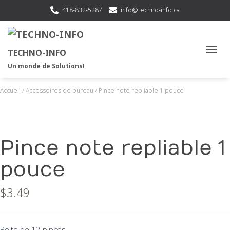
418-832-5287
info@techno-info.ca
TECHNO-INFO
OUVRI
Un monde de Solutions!
Accueil
/
Accessoires de bureau
/ Pince note repliable 1 pouce
Pince note repliable 1
pouce
$
3.49
Boite de 12 pinces