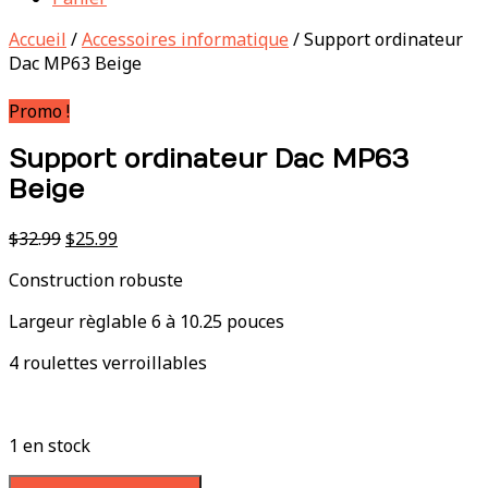
Accueil
/
Accessoires informatique
/ Support ordinateur
Dac MP63 Beige
Promo !
Support ordinateur Dac MP63
Beige
Le
Le
$
32.99
$
25.99
prix
prix
Construction robuste
initial
actuel
était :
est :
Largeur règlable 6 à 10.25 pouces
$32.99.
$25.99.
4 roulettes verroillables
1 en stock
quantité