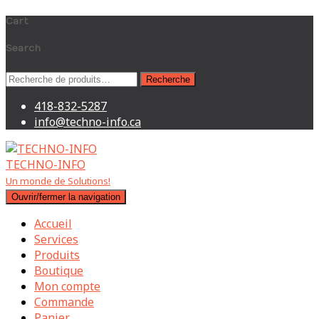
Cart
Search
Recherche
Recherche
pour :
418-832-5287
info@techno-info.ca
TECHNO-INFO
Un monde de Solutions!
Ouvrir/fermer la navigation
Accueil
Services
Produits
Boutique
Mon compte
Commande
Panier