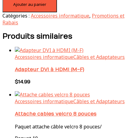
Ajouter au panier
de
Support
Catégories :
Accessoires informatique
,
Promotions et
ordinateur
Rabais
Dac
MP63
Produits similaires
Beige
Accessoires informatique
Câbles et Adaptateurs
Adapteur DVI à HDMI (M-F)
$
14.99
Accessoires informatique
Câbles et Adaptateurs
Attache cables velcro 8 pouces
Paquet attache câble velcro 8 pouces/