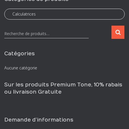
R
Recherche de produits…
e
c
h
Catégories
e
r
Aucune catégorie
c
h
e
Sur les produits Premium Tone, 10% rabais
p
ou livraison Gratuite
o
u
r
:
Demande d’informations