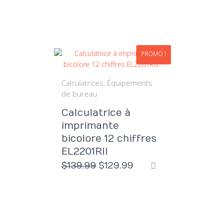
PROMO !
Calculatrices
Équipements
de bureau
Calculatrice à
imprimante
bicolore 12 chiffres
EL2201RII
Le
Le
$
139.99
$
129.99
prix
prix
initial
actuel
était :
est :
$139.99.
$129.99.