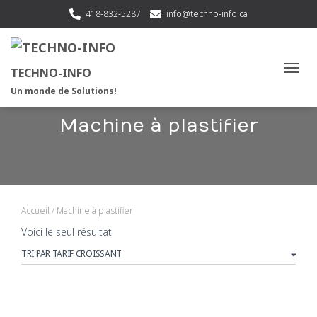
418-832-5287
info@techno-info.ca
TECHNO-INFO
OUVRI
Un monde de Solutions!
Machine à plastifier
Accueil
/ Machine à plastifier
Voici le seul résultat