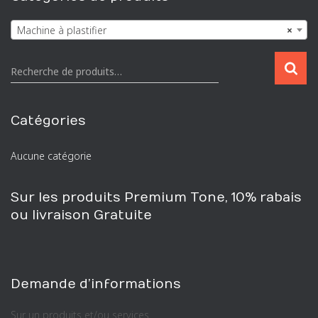
Machine à plastifier
×
R
Recherche de produits…
e
c
h
Catégories
e
r
Aucune catégorie
c
h
e
Sur les produits Premium Tone, 10% rabais
p
ou livraison Gratuite
o
u
r
:
Demande d’informations
Sur un produits et/ou services