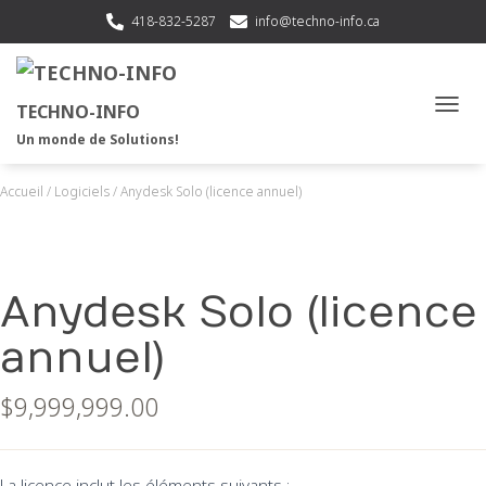
418-832-5287
info@techno-info.ca
TECHNO-INFO
OUVRI
Un monde de Solutions!
Accueil
/
Logiciels
/ Anydesk Solo (licence annuel)
Anydesk Solo (licence
annuel)
$
9,999,999.00
La licence inclut les éléments suivants :