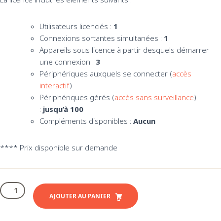
Utilisateurs licenciés :
1
Connexions sortantes simultanées :
1
Appareils sous licence à partir desquels démarrer
une connexion :
3
Périphériques auxquels se connecter (
accès
interactif
)
Périphériques gérés (
accès sans surveillance
)
:
jusqu’à 100
Compléments disponibles :
Aucun
**** Prix disponible sur demande
quantité
de
AJOUTER AU PANIER
Anydesk
Solo