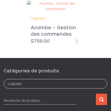
Logiciels
Acomba – Gestion
des commandes
$
759.00
Catégories de produits
R
Recherche de produits…
e
c