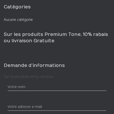
h
Catégories
e
r
Aucune catégorie
c
h
e
Sur les produits Premium Tone, 10% rabais
p
ou livraison Gratuite
o
u
r
:
Demande d’informations
Sur un produits et/ou services