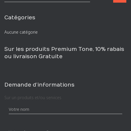
e
c
h
Catégories
e
r
Aucune catégorie
c
h
e
Sur les produits Premium Tone, 10% rabais
p
ou livraison Gratuite
o
u
r
:
Demande d’informations
Sur un produits et/ou services