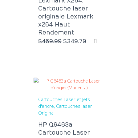
Lexmark X264,
Cartouche laser
originale Lexmark
x264 Haut
Rendement
Le
Le
$
469.99
$
349.79
prix
prix
initial
actuel
était :
est :
$469.99.
$349.79.
Cartouches Laser et Jets
d'encre
Cartouches laser
Original
HP Q6463a
Cartouche Laser