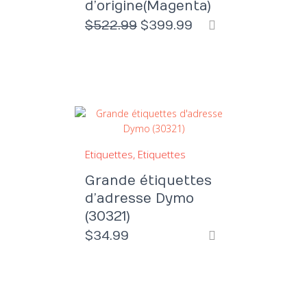
d’origine(Magenta)
Le
Le
$
522.99
$
399.99
prix
prix
initial
actuel
était :
est :
$522.99.
$399.99.
Etiquettes
Etiquettes
Grande étiquettes
d’adresse Dymo
(30321)
$
34.99