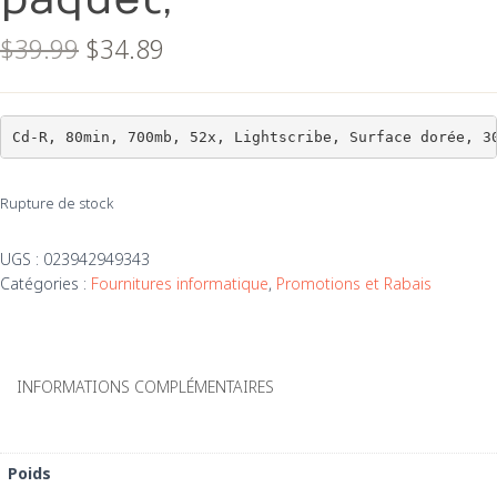
paquet,
Le
Le
$
39.99
$
34.89
prix
prix
initial
actuel
était :
est :
Cd-R, 80min, 700mb, 52x, Lightscribe, Surface dorée, 3
$39.99.
$34.89.
Rupture de stock
UGS :
023942949343
Catégories :
Fournitures informatique
,
Promotions et Rabais
INFORMATIONS COMPLÉMENTAIRES
Poids