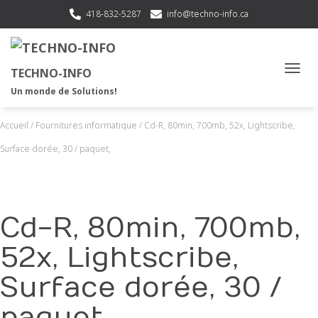
418-832-5287
info@techno-info.ca
TECHNO-INFO
OUVRI
Un monde de Solutions!
Accueil
/
Fournitures informatique
/ Cd-R, 80min, 700mb, 52x, Lightscribe,
Surface dorée, 30 / paquet,
Cd-R, 80min, 700mb,
52x, Lightscribe,
Surface dorée, 30 /