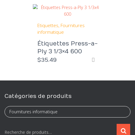
Etiquettes
Fournitures
informatique
Étiquettes Press-a-
Ply 3 1/3×4 600
$
35.49
Catégories de produits
R
Recherche de produits…